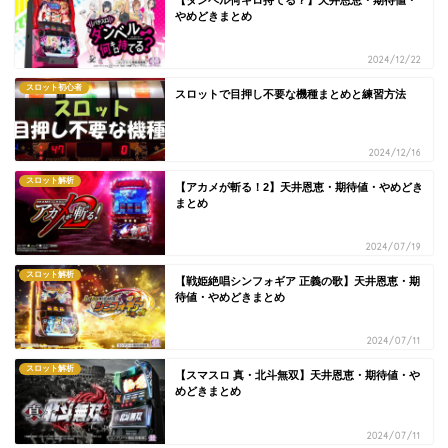
やめどきまとめ
2024/12/22
スロット初心者
スロットで目押し不要な機種まとめと練習方法
2024/12/16
スロット解析
【アカメが斬る！2】天井恩恵・期待値・やめどき
まとめ
2024/07/19
スロット解析
【戦姫絶唱シンフォギア 正義の歌】天井恩恵・期
待値・やめどきまとめ
2024/07/11
スロット解析
【スマスロ 真・北斗無双】天井恩恵・期待値・や
めどきまとめ
2024/07/11