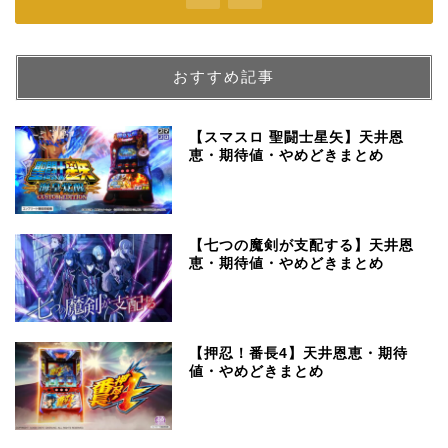
おすすめ記事
【スマスロ 聖闘士星矢】天井恩
恵・期待値・やめどきまとめ
【七つの魔剣が支配する】天井恩
恵・期待値・やめどきまとめ
【押忍！番長4】天井恩恵・期待
値・やめどきまとめ