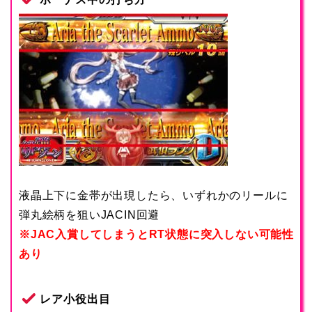
液晶上下に金帯が出現したら、いずれかのリールに
弾丸絵柄を狙いJACIN回避
※JAC入賞してしまうとRT状態に突入しない可能性
あり
レア小役出目