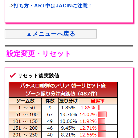
⇒
打ち方・ART中はJACINに注意！
▲メニューへ戻る
設定変更・リセット
リセット後実践値