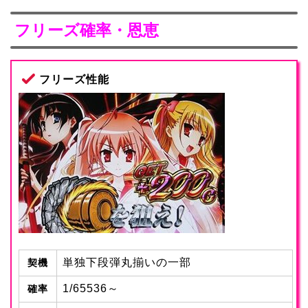
フリーズ確率・恩恵
フリーズ性能
単独下段弾丸揃いの一部
契機
1/65536～
確率