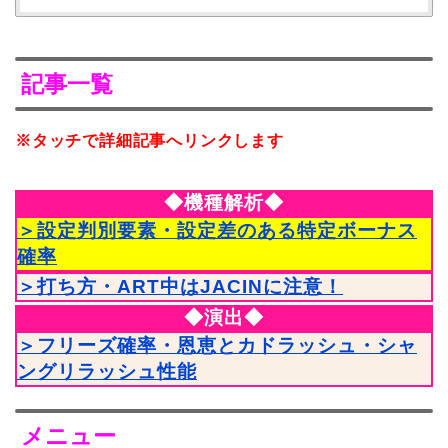
記事一覧
※タッチで詳細記事へリンクします
◆機種解析◆
＞設定判別要素・設定差のある特定ボーナス
確率
＞打ち方・ART中はJACINに注意！
◆演出◆
＞フリーズ確率・恩恵とカドラッシュ・シャ
ングリラッシュ性能
メニュー