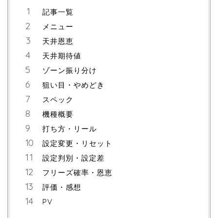
記事一覧
メニュー
天井恩恵
天井期待値
ゾーン振り分け
狙い目・やめどき
スペック
機種概要
打ち方・リール
設定変更・リセット
設定判別・設定差
フリーズ確率・恩恵
評価・感想
PV