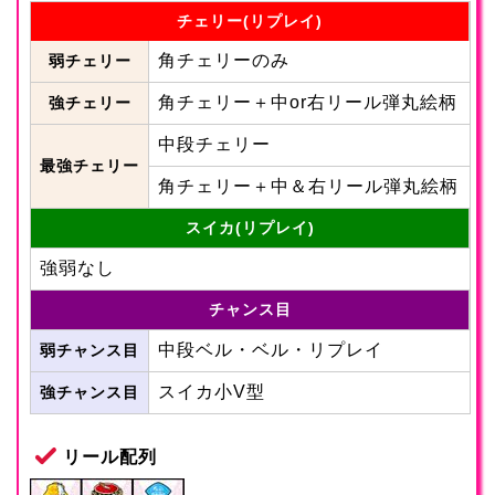
チェリー(リプレイ)
角チェリーのみ
弱チェリー
角チェリー＋中or右リール弾丸絵柄
強チェリー
中段チェリー
最強チェリー
角チェリー＋中＆右リール弾丸絵柄
スイカ(リプレイ)
強弱なし
チャンス目
中段ベル・ベル・リプレイ
弱チャンス目
スイカ小V型
強チャンス目
リール配列