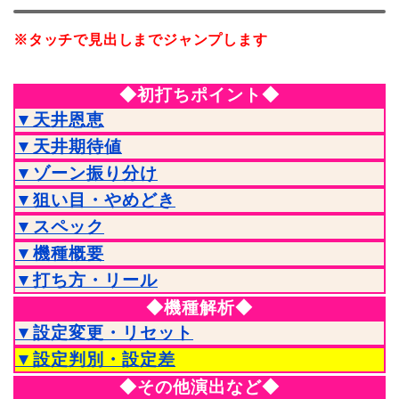
※タッチで見出しまでジャンプします
◆初打ちポイント◆
▼天井恩恵
▼天井期待値
▼ゾーン振り分け
▼狙い目・やめどき
▼スペック
▼機種概要
▼打ち方・リール
◆機種解析◆
▼設定変更・リセット
▼設定判別・設定差
◆その他演出など◆