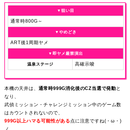
▼狙い目
通常時800G～
▼やめどき
ART後1周期ヤメ
▼即ヤメ厳禁演出
高確示唆
温泉ステージ
本機の天井は、
通常時999G消化後のCZ当選で発動
と
なり、
武偵ミッション・チャレンジミッション中のゲーム数
はカウントされないので、
999G以上ハマる可能性がある
点に注意ですね(・ω・)
ノ