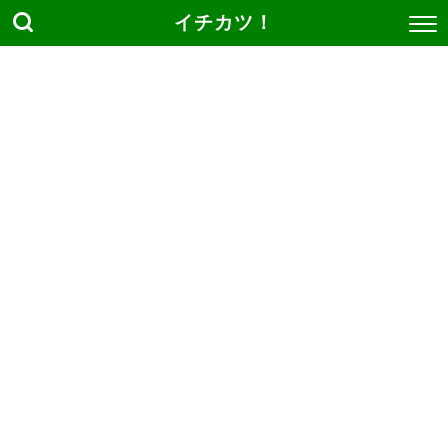
イチカツ！