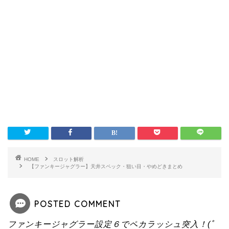
HOME
スロット解析
【ファンキージャグラー】天井スペック・狙い目・やめどきまとめ
POSTED COMMENT
ファンキージャグラー設定６でペカラッシュ突入！(ﾟ