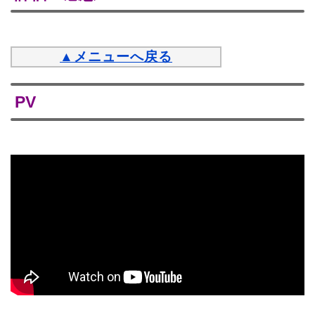
▲メニューへ戻る
PV