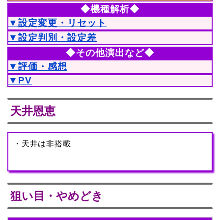
◆機種解析◆
▼設定変更・リセット
▼設定判別・設定差
◆その他演出など◆
▼評価・感想
▼PV
天井恩恵
・天井は非搭載
狙い目・やめどき