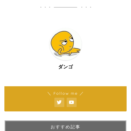
ダンゴ
＼ Follow me ／
おすすめ記事