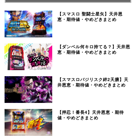
【スマスロ 聖闘士星矢】天井恩
恵・期待値・やめどきまとめ
【ダンベル何キロ持てる？】天井恩
恵・期待値・やめどきまとめ
【スマスロバジリスク絆2天膳】天
井恩恵・期待値・やめどきまとめ
【押忍！番長4】天井恩恵・期待
値・やめどきまとめ