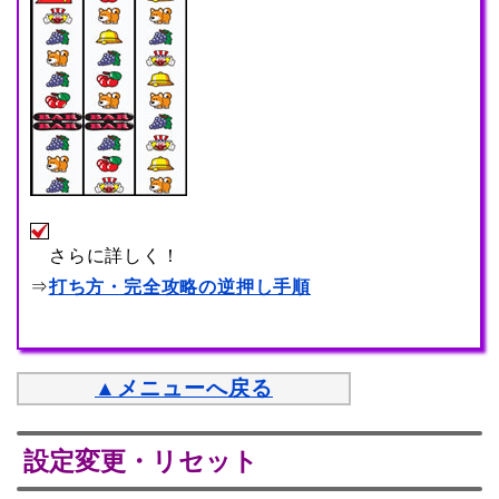
さらに詳しく！
⇒
打ち方・完全攻略の逆押し手順
▲メニューへ戻る
設定変更・リセット