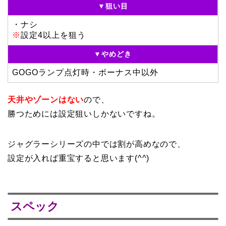
▼狙い目
・ナシ
※
設定4以上を狙う
▼やめどき
GOGOランプ点灯時・ボーナス中以外
天井やゾーンはない
ので、
勝つためには設定狙いしかないですね。
ジャグラーシリーズの中では割が高めなので、
設定が入れば重宝すると思います(^^)
スペック