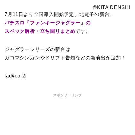
©KITA DENSHI
7月11日より全国導入開始予定、北電子の新台、
パチスロ「ファンキージャグラー」の
スペック解析・立ち回りまとめ
です。
ジャグラーシリーズの新台は
ガコマシンガンやドリフト告知などの新演出が追加！
[ad#co-2]
スポンサーリンク