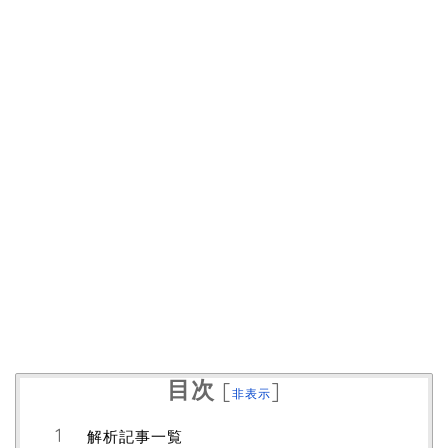
目次
[
]
非表示
解析記事一覧