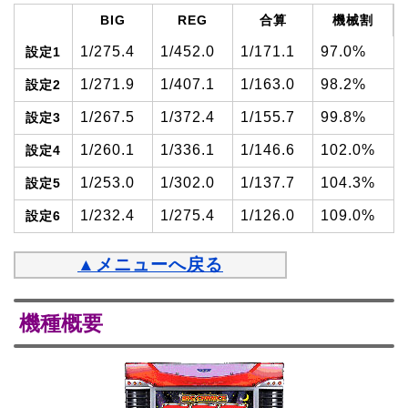
BIG
REG
合算
機械割
1/275.4
1/452.0
1/171.1
97.0%
設定1
1/271.9
1/407.1
1/163.0
98.2%
設定2
1/267.5
1/372.4
1/155.7
99.8%
設定3
1/260.1
1/336.1
1/146.6
102.0%
設定4
1/253.0
1/302.0
1/137.7
104.3%
設定5
1/232.4
1/275.4
1/126.0
109.0%
設定6
▲メニューへ戻る
機種概要