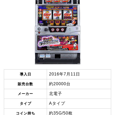
2016年7月11日
導入日
約20000台
販売台数
北電子
メーカー
Aタイプ
タイプ
約35G/50枚
コイン持ち