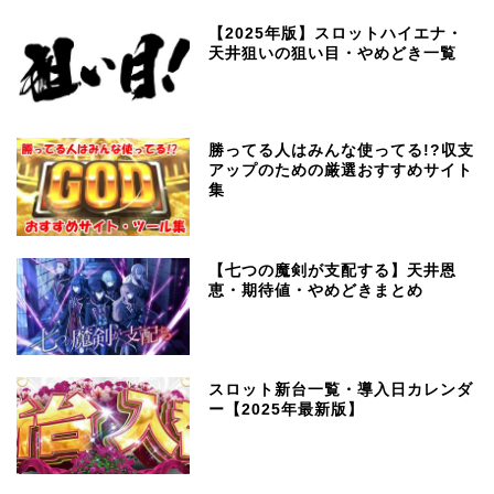
【2025年版】スロットハイエナ・
天井狙いの狙い目・やめどき一覧
勝ってる人はみんな使ってる!?収支
アップのための厳選おすすめサイト
集
【七つの魔剣が支配する】天井恩
恵・期待値・やめどきまとめ
スロット新台一覧・導入日カレンダ
ー【2025年最新版】