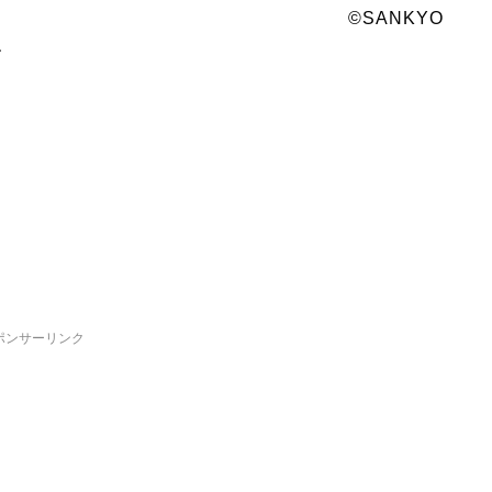
©SANKYO
、
ポンサーリンク