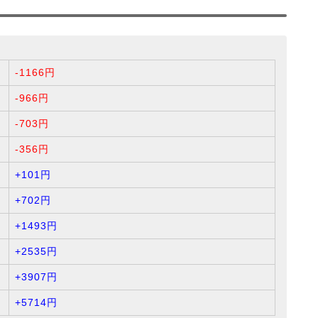
-1166円
-966円
-703円
-356円
+101円
+702円
+1493円
+2535円
+3907円
+5714円