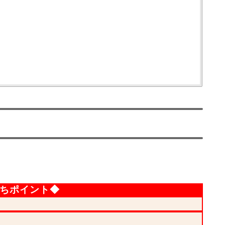
ちポイント◆