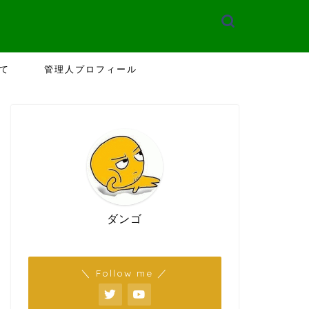
て
管理人プロフィール
ダンゴ
＼ Follow me ／