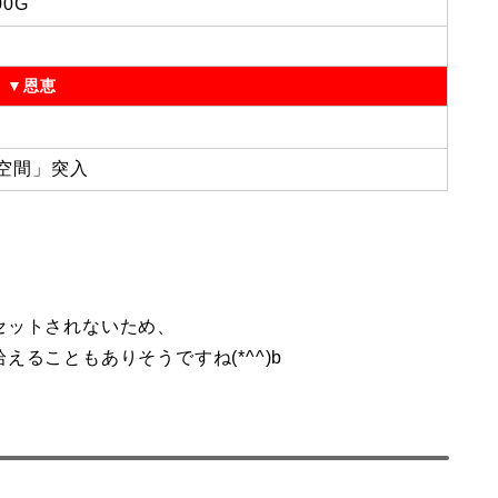
00G
▼恩恵
空間」突入
、
セットされないため、
ることもありそうですね(*^^)b