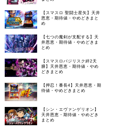
【スマスロ 聖闘士星矢】天井
恩恵・期待値・やめどきまと
め
【七つの魔剣が支配する】天
井恩恵・期待値・やめどきま
とめ
【スマスロバジリスク絆2天
膳】天井恩恵・期待値・やめ
どきまとめ
【押忍！番長4】天井恩恵・期
待値・やめどきまとめ
【シン・エヴァンゲリオン】
天井恩恵・期待値・やめどき
まとめ