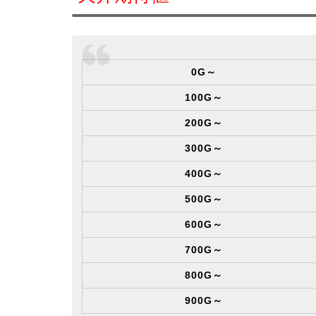
0G～
100G～
200G～
300G～
400G～
500G～
600G～
700G～
800G～
900G～