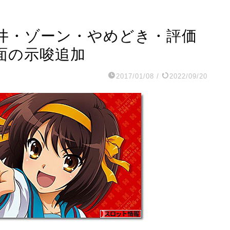
井・ゾーン・やめどき・評価
面の示唆追加
2017/01/08
/
2022/09/20