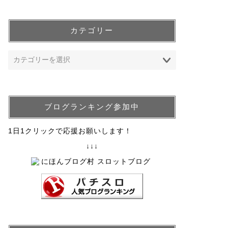
カテゴリー
ブログランキング参加中
1日1クリックで応援お願いします！
↓↓↓