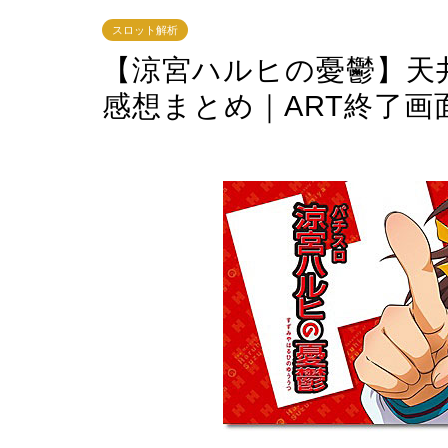
スロット解析
【涼宮ハルヒの憂鬱】天
感想まとめ｜ART終了画