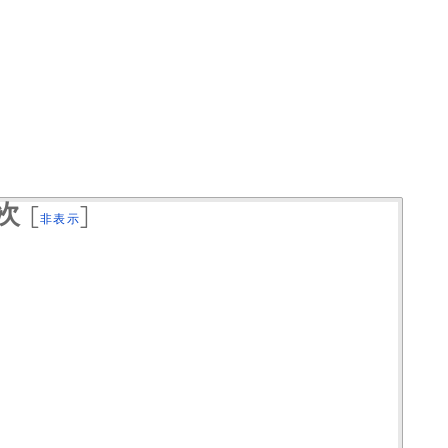
次
[
]
非表示