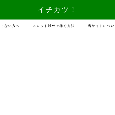
イチカツ！
勝てない方へ
スロット以外で稼ぐ方法
当サイトについ