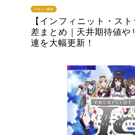
スロット解析
【インフィニット・スト
差まとめ｜天井期待値や
連を大幅更新！