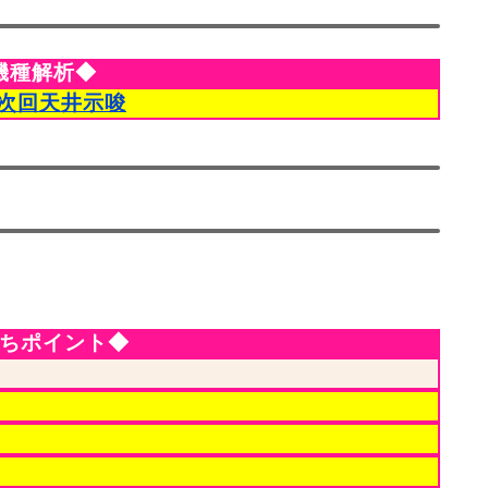
機種解析◆
次回天井示唆
ちポイント◆