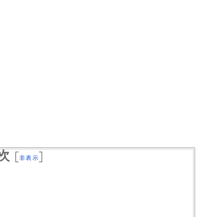
次
[
]
非表示