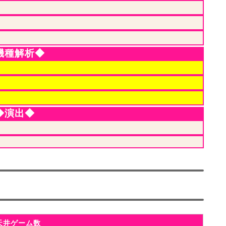
機種解析◆
◆演出◆
天井ゲーム数