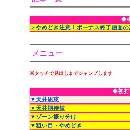
◆
＞やめどき注意！ボーナス終了画面の
メニュー
※タッチで見出しまでジャンプします
◆初打
▼天井恩恵
▼天井期待値
▼ゾーン振り分け
▼狙い目・やめどき