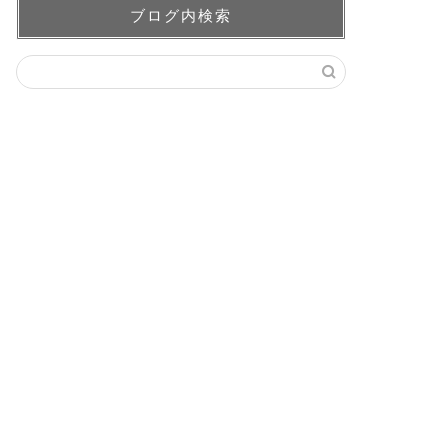
ブログ内検索