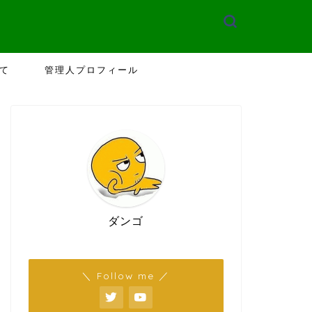
て
管理人プロフィール
ダンゴ
＼ Follow me ／