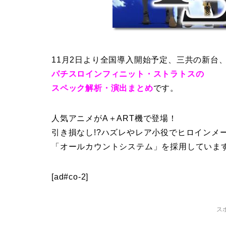
11月2日より全国導入開始予定、三共の新台
パチスロインフィニット・ストラトスの
スペック解析・演出まとめ
です。
人気アニメがA＋ART機で登場！
引き損なし!?ハズレやレア小役でヒロインメ
「オールカウントシステム」を採用していま
[ad#co-2]
ス