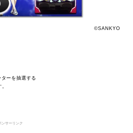
©SANKYO
、
ーターを抽選する
す。
ポンサーリンク