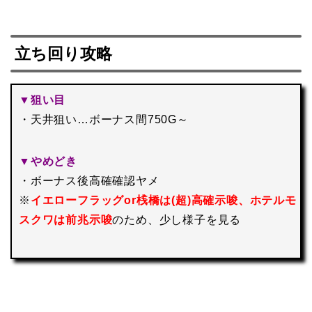
立ち回り攻略
▼狙い目
・天井狙い…ボーナス間750G～
▼やめどき
・ボーナス後高確確認ヤメ
※
イエローフラッグor桟橋は(超)高確示唆、ホテルモ
スクワは前兆示唆
のため、少し様子を見る