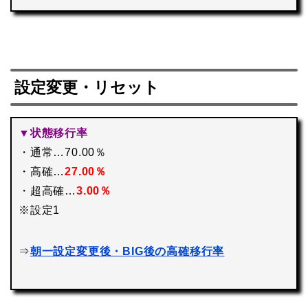
設定変更・リセット
▼状態移行率
・通常…70.00％
・高確…
27.00％
・超高確…
3.00％
※設定1
⇒
朝一設定変更後・BIG後の高確移行率