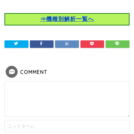
⇒機種別解析一覧へ
COMMENT