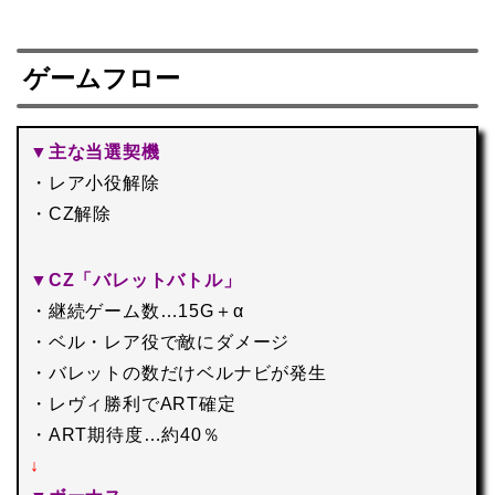
ゲームフロー
▼主な当選契機
・レア小役解除
・CZ解除
▼CZ「バレットバトル」
・継続ゲーム数…15G＋α
・ベル・レア役で敵にダメージ
・バレットの数だけベルナビが発生
・レヴィ勝利でART確定
・ART期待度…約40％
↓