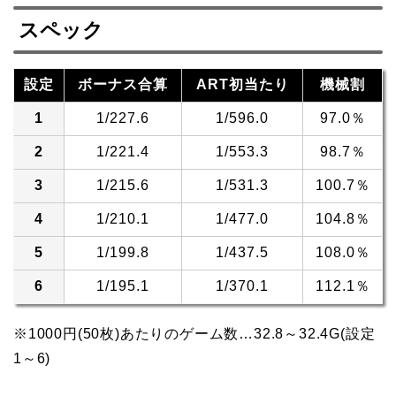
スペック
設定
ボーナス合算
ART初当たり
機械割
1
1/227.6
1/596.0
97.0％
2
1/221.4
1/553.3
98.7％
3
1/215.6
1/531.3
100.7％
4
1/210.1
1/477.0
104.8％
5
1/199.8
1/437.5
108.0％
6
1/195.1
1/370.1
112.1％
※1000円(50枚)あたりのゲーム数…32.8～32.4G(設定
1～6)