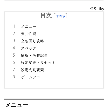
©Spiky
目次
[
]
非表示
メニュー
天井性能
立ち回り攻略
スペック
解析・考察記事
設定変更・リセット
設定判別要素
ゲームフロー
メニュー