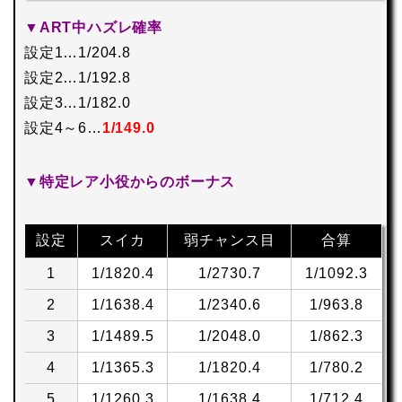
▼ART中ハズレ確率
設定1…1/204.8
設定2…1/192.8
設定3…1/182.0
設定4～6…
1/149.0
▼特定レア小役からのボーナス
設定
スイカ
弱チャンス目
合算
1
1/1820.4
1/2730.7
1/1092.3
2
1/1638.4
1/2340.6
1/963.8
3
1/1489.5
1/2048.0
1/862.3
4
1/1365.3
1/1820.4
1/780.2
5
1/1260.3
1/1638.4
1/712.4