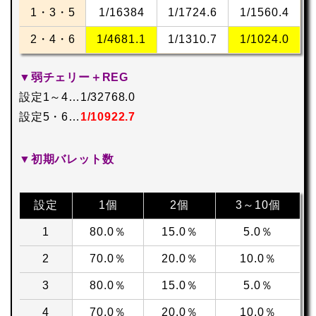
1・3・5
1/16384
1/1724.6
1/1560.4
2・4・6
1/4681.1
1/1310.7
1/1024.0
▼弱チェリー＋REG
設定1～4…1/32768.0
設定5・6…
1/10922.7
▼初期バレット数
設定
1個
2個
3～10個
1
80.0％
15.0％
5.0％
2
70.0％
20.0％
10.0％
3
80.0％
15.0％
5.0％
4
70.0％
20.0％
10.0％