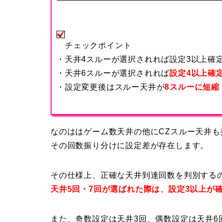
チェックポイント
・天井4スルーが選択されれば設定3以上確
・天井6スルーが選択されれば
設定4以上確
・設定変更後はスルー天井が
8スルーに短縮
なのははゲーム数天井の他にCZスルー天井も
その回数振り分けに設定差が存在します。
その仕様上、正確な天井到達回数を判別する
天井5回・7回が選ばれた際は、設定3以上が
また、奇数設定は天井3回、偶数設定は天井6