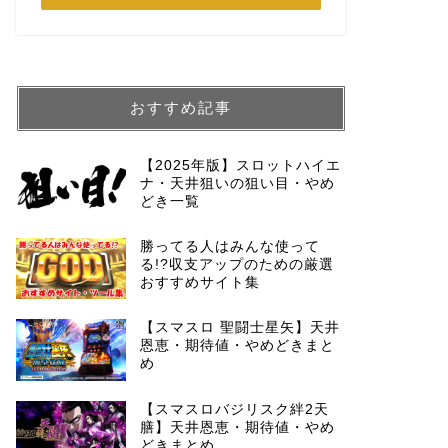
おすすめ記事
【2025年版】スロットハイエ
ナ・天井狙いの狙い目・やめ
どき一覧
勝ってる人はみんな使って
る!?収支アップのための厳選
おすすめサイト集
【スマスロ 聖闘士星矢】天井
恩恵・期待値・やめどきまと
め
【スマスロバジリスク絆2天
膳】天井恩恵・期待値・やめ
どきまとめ