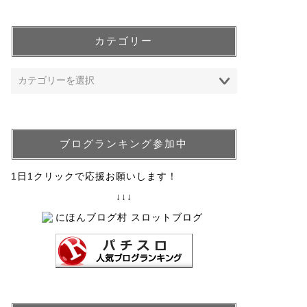
カテゴリー
ブログランキング参加中
1日1クリックで応援お願いします！
↓↓↓