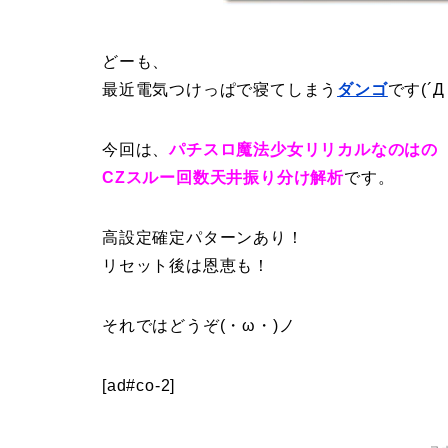
どーも、
最近電気つけっぱで寝てしまう
ダンゴ
です(´Д｀
今回は、
パチスロ魔法少女リリカルなのはの
CZスルー回数天井振り分け解析
です。
高設定確定パターンあり！
リセット後は恩恵も！
それではどうぞ(・ω・)ノ
[ad#co-2]