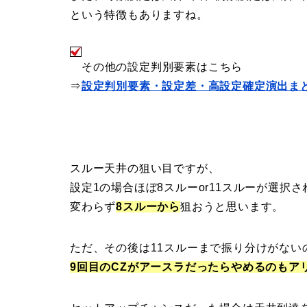
という特徴もありますね。
その他の設定判別要素はこちら
⇒
設定判別要素・設定差・高設定確定演出ま
スルー天井の狙い目ですが、
設定1の場合ほぼ8スルーor11スルーが選択
変わらず
8スルーから
狙おうと思います。
ただ、その後は11スルーまで振り分けがない
9回目のCZがアースラだったらやめるのもア