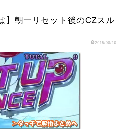
は】朝一リセット後のCZスル
2015/08/10