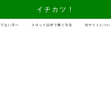
イチカツ！
勝てない方へ
スロット以外で稼ぐ方法
当サイトについ