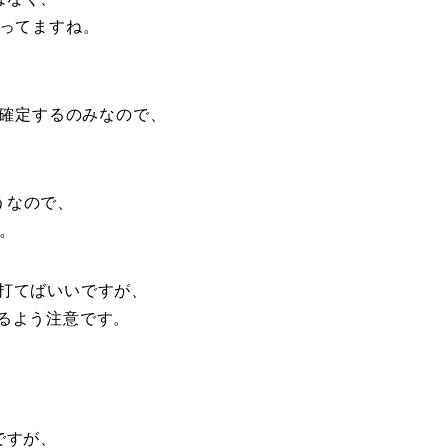
がってますね。
が確定するのみなので、
うなので、
。
打てばいいですが、
るよう注意です。
ですが、