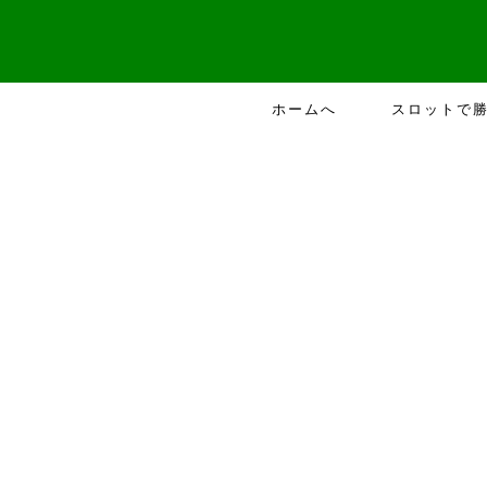
ホームへ
スロットで