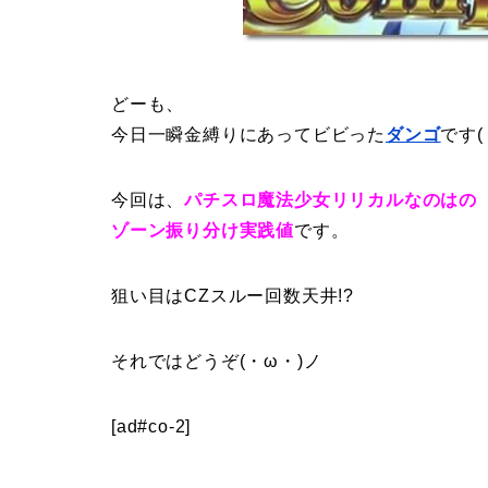
どーも、
今日一瞬金縛りにあってビビった
ダンゴ
です(
今回は、
パチスロ魔法少女リリカルなのはの
ゾーン振り分け実践値
です。
狙い目はCZスルー回数天井!?
それではどうぞ(・ω・)ノ
[ad#co-2]