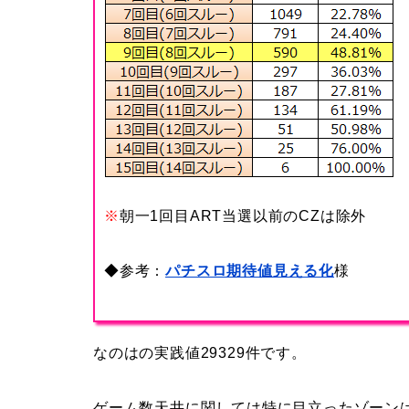
※
朝一1回目ART当選以前のCZは除外
◆参考：
パチスロ期待値見える化
様
なのはの実践値29329件です。
ゲーム数天井に関しては特に目立ったゾーン