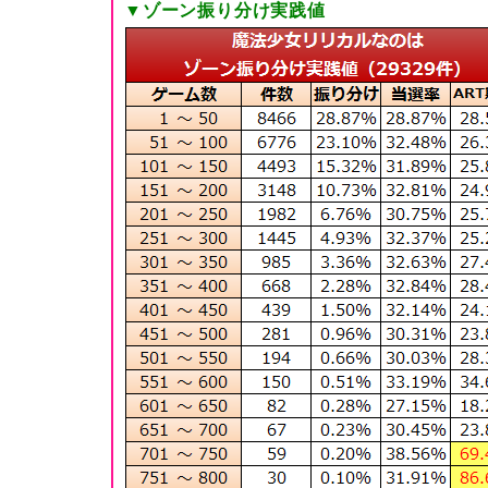
▼ゾーン振り分け実践値