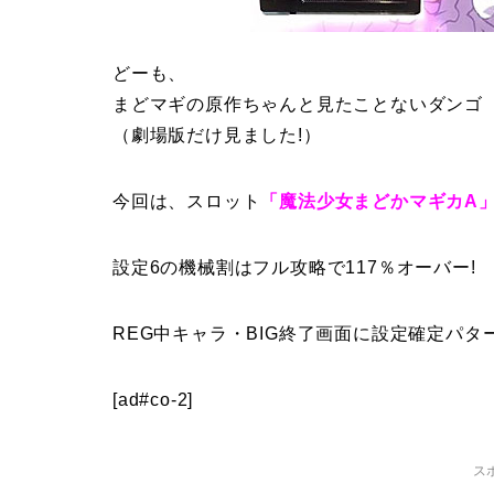
どーも、
まどマギの原作ちゃんと見たことないダンゴ
（劇場版だけ見ました!）
今回は、スロット
「魔法少女まどかマギカA
設定6の機械割はフル攻略で117％オーバー!
REG中キャラ・BIG終了画面に設定確定パタ
[ad#co-2]
ス