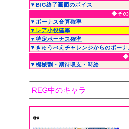
▼BIG終了画面のボイス
◆その
▼ボーナス合算確率
▼レア小役確率
▼特定ボーナス確率
▼きゅうべえチャレンジからのボーナ
◆
▼機械割・期待収支・時給
REG中のキャラ
通常