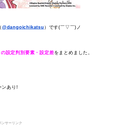
（
@dangoichikatsu
）です(￣▽￣)ノ
」の設定判別要素・設定差
をまとめました。
ーンあり!
ポンサーリンク