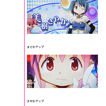
まどかアップ
さやかアップ