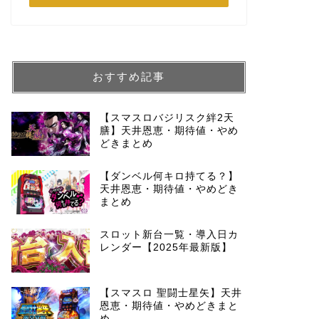
おすすめ記事
【スマスロバジリスク絆2天
膳】天井恩恵・期待値・やめ
どきまとめ
【ダンベル何キロ持てる？】
天井恩恵・期待値・やめどき
まとめ
スロット新台一覧・導入日カ
レンダー【2025年最新版】
【スマスロ 聖闘士星矢】天井
恩恵・期待値・やめどきまと
め