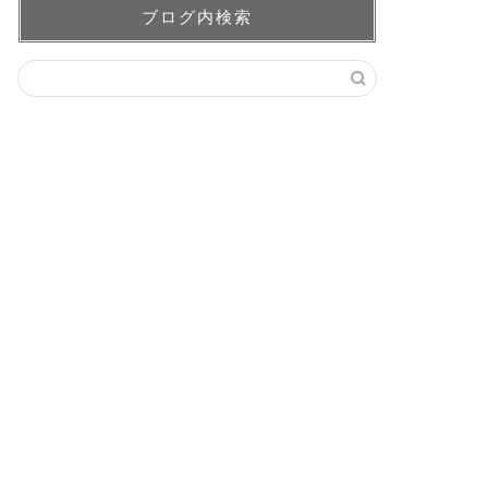
ブログ内検索