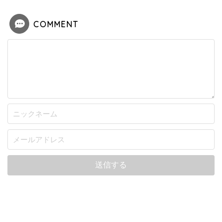
COMMENT