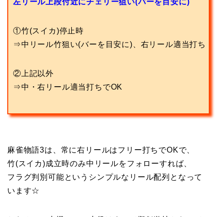
左リール上段付近にチェリー狙い(バーを目安に)
①竹(スイカ)停止時
⇒中リール竹狙い(バーを目安に)、右リール適当打ち
②上記以外
⇒中・右リール適当打ちでOK
麻雀物語3は、常に右リールはフリー打ちでOKで、
竹(スイカ)成立時のみ中リールをフォローすれば、
フラグ判別可能というシンプルなリール配列となって
います☆