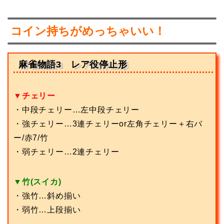
コイン持ちがめっちゃいい！
麻雀物語3 レア役停止形
▼チェリー
・中段チェリー…左中段チェリー
・強チェリー…3連チェリーor左角チェリー＋右バ
ー/赤7/竹
・弱チェリー…2連チェリー
▼竹(スイカ)
・強竹…斜め揃い
・弱竹…上段揃い