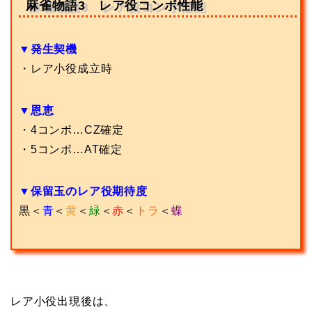
麻雀物語3 レア役コンボ性能
▼発生契機
・レア小役成立時
▼恩恵
・4コンボ…CZ確定
・5コンボ…AT確定
▼保留玉のレア役期待度
黒＜
青
＜
黄
＜
緑
＜
赤
＜
トラ
＜
蝶
レア小役出現後は、