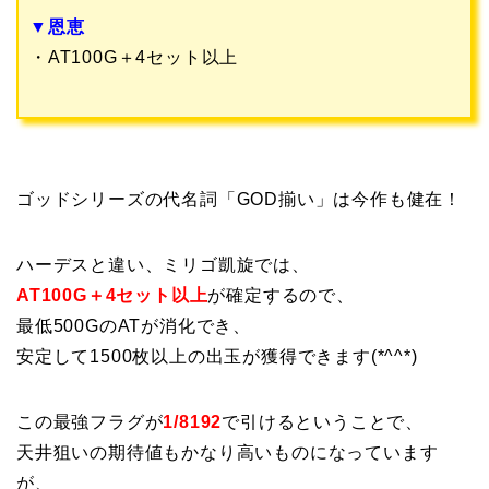
▼恩恵
・AT100G＋4セット以上
ゴッドシリーズの代名詞「GOD揃い」は今作も健在！
ハーデスと違い、ミリゴ凱旋では、
AT100G＋4セット以上
が確定するので、
最低500GのATが消化でき、
安定して1500枚以上の出玉が獲得できます(*^^*)
この最強フラグが
1/8192
で引けるということで、
天井狙いの期待値もかなり高いものになっています
が、