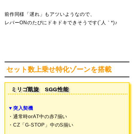
前作同様「遅れ」もアツいようなので、
レバーONのたびにドキドキできそうです(´人｀*)♪
セット数上乗せ特化ゾーンを搭載
ミリゴ凱旋 SGG性能
▼突入契機
・通常時orAT中の赤7揃い
・CZ「G-STOP」中のS揃い