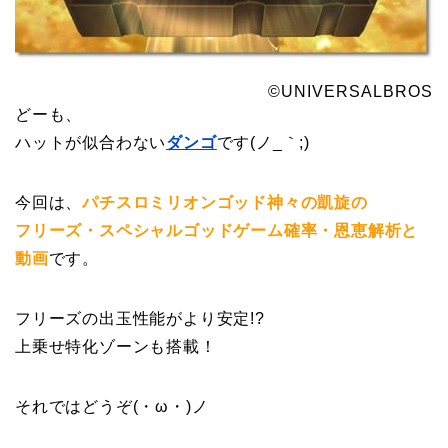
©UNIVERSALBROS
どーも、
ハットが似合わない
ダンゴ
です(ノ_｀;)
今回は、
パチスロミリオンゴッド神々の凱旋の
フリーズ・スペシャルゴッドゲーム確率・恩恵解析と
動画
です。
フリーズの出玉性能がより安定!?
上乗せ特化ゾーンも搭載！
それではどうぞ(・ω・)ノ