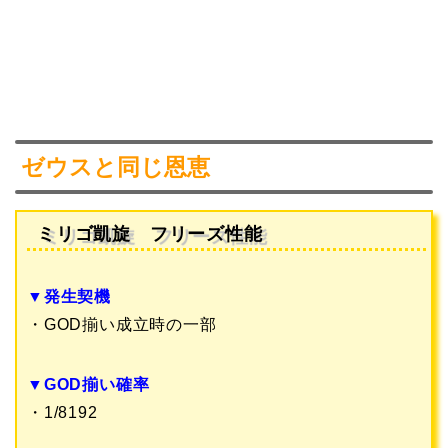
ゼウスと同じ恩恵
ミリゴ凱旋 フリーズ性能
▼発生契機
・GOD揃い成立時の一部
▼GOD揃い確率
・1/8192