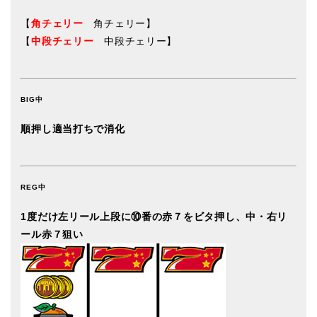
【
角チェリー
角チェリー】
【
中段チェリー
中段チェリー】
BIG中
順押し適当打ちで消化
REG中
1度だけ左リール上段に⑩番の赤７をビタ押し、中・右リ
ール赤７狙い