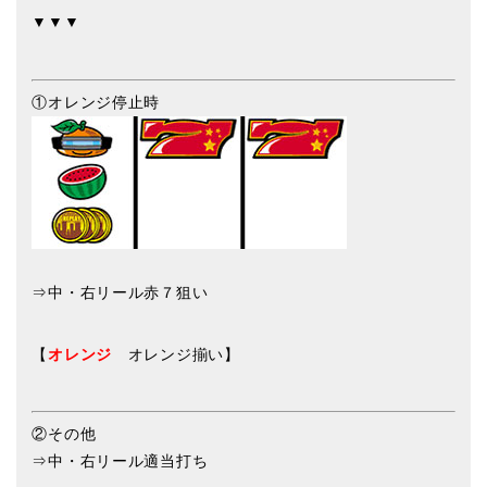
▼▼▼
①オレンジ停止時
⇒中・右リール赤７狙い
【
オレンジ
オレンジ揃い】
②その他
⇒中・右リール適当打ち