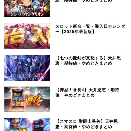
恵・期待値・やめどきまとめ
スロット新台一覧・導入日カレンダ
ー【2025年最新版】
【七つの魔剣が支配する】天井恩
恵・期待値・やめどきまとめ
【押忍！番長4】天井恩恵・期待
値・やめどきまとめ
【スマスロ 聖闘士星矢】天井恩
恵・期待値・やめどきまとめ