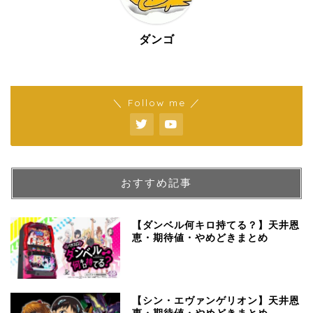
ダンゴ
＼ Follow me ／
おすすめ記事
【ダンベル何キロ持てる？】天井恩
恵・期待値・やめどきまとめ
【シン・エヴァンゲリオン】天井恩