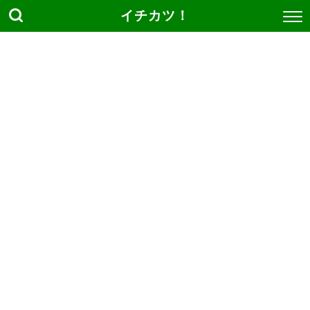
イチカツ！