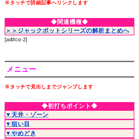
※タッチで詳細記事へリンクします
◆関連機種◆
＞＞ジャックポットシリーズの解析まとめへ
[ad#co-2]
メニュー
※タッチで見出しまでジャンプします
◆初打ちポイント◆
▼天井・ゾーン
▼狙い目
▼やめどき