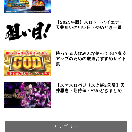
【2025年版】スロットハイエナ・
天井狙いの狙い目・やめどき一覧
勝ってる人はみんな使ってる!?収支
アップのための厳選おすすめサイト
集
【スマスロバジリスク絆2天膳】天
井恩恵・期待値・やめどきまとめ
カテゴリー