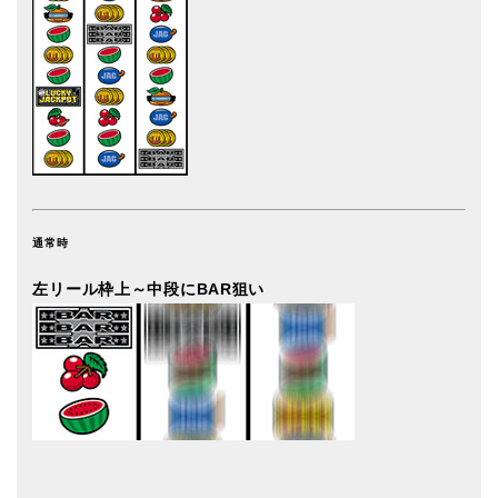
通常時
左リール枠上～中段にBAR狙い