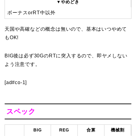
▼やめどき
ボーナスorRT中以外
天国や高確などの概念は無いので、基本はいつやめて
もOK!
BIG後は必ず30GのRTに突入するので、即ヤメしない
よう注意です。
[ad#co-1]
スペック
BIG
REG
合算
機械割