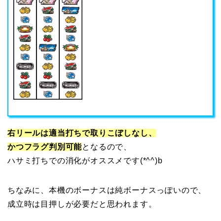
右リールは適当打ちで取りこぼしなし、
かつフラグ判別可能
となるので、
ハサミ打ちでの消化がオススメです(*^^)b
ちなみに、本機のボーナスは純ボーナスっぽいので、
成立時は目押しが必要だと思われます。