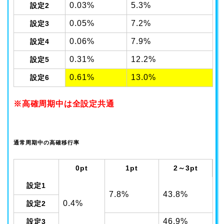
0.03%
5.3%
設定2
0.05%
7.2%
設定3
0.06%
7.9%
設定4
0.31%
12.2%
設定5
0.61%
13.0%
設定6
※高確周期中は全設定共通
通常周期中の高確移行率
0pt
1pt
2～3pt
設定1
7.8%
43.8%
0.4%
設定2
46.9%
設定3