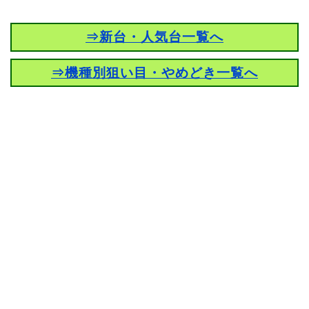
⇒新台・人気台一覧へ
⇒機種別狙い目・やめどき一覧へ