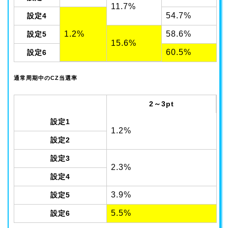
11.7%
54.7%
設定4
1.2%
58.6%
設定5
15.6%
60.5%
設定6
通常周期中のCZ当選率
2～3pt
設定1
1.2%
設定2
設定3
2.3%
設定4
3.9%
設定5
5.5%
設定6