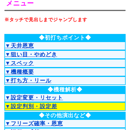
メニュー
※タッチで見出しまでジャンプします
◆初打ちポイント◆
▼天井恩恵
▼狙い目・やめどき
▼スペック
▼機種概要
▼打ち方・リール
◆機種解析◆
▼設定変更・リセット
▼設定判別・設定差
◆その他演出など◆
▼フリーズ確率・恩恵