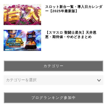
スロット新台一覧・導入日カレンダ
ー【2025年最新版】
【スマスロ 聖闘士星矢】天井恩
恵・期待値・やめどきまとめ
カテゴリー
ブログランキング参加中