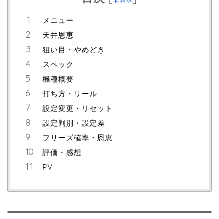
メニュー
天井恩恵
狙い目・やめどき
スペック
機種概要
打ち方・リール
設定変更・リセット
設定判別・設定差
フリーズ確率・恩恵
評価・感想
PV