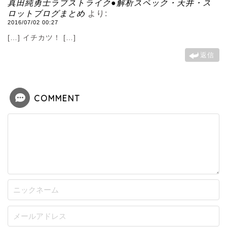
真田純勇士ラブストライク●解析スペック・天井・ス
ロットブログまとめ
より:
2016/07/02 00:27
[…] イチカツ！ […]
返信
COMMENT