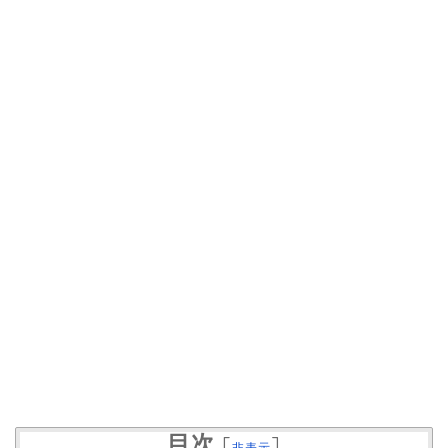
目次
[
]
非表示