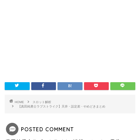
HOME
スロット解析
【真田純勇士ラブストライク】天井・設定差・やめどきまとめ
POSTED COMMENT