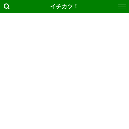
イチカツ！