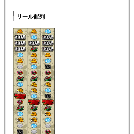
リール配列