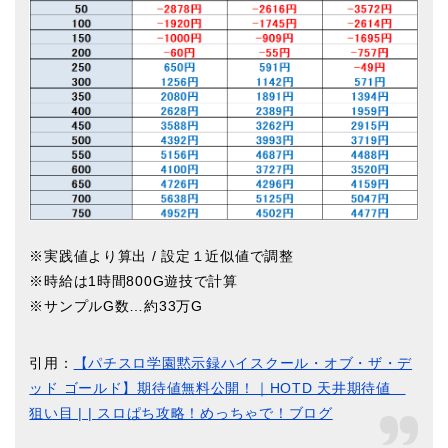
※実践値より算出 / 設定１近似値で調整
※時給は1時間800G遊技で計算
※サンプルG数…約33万G
引用：
【パチスロ学園黙示録ハイスクール・オブ・ザ・デ
ッド ゴールド】期待値無料公開！｜HOTD 天井期待値
狙い目 | | スロぱち攻略！めっちゃで！ブログ