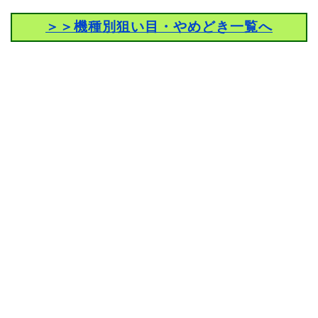
＞＞機種別狙い目・やめどき一覧へ