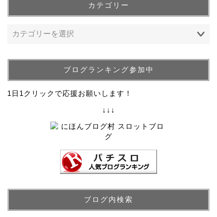
カテゴリー
ブログランキング参加中
1日1クリックで応援お願いします！
↓↓↓
ブログ内検索