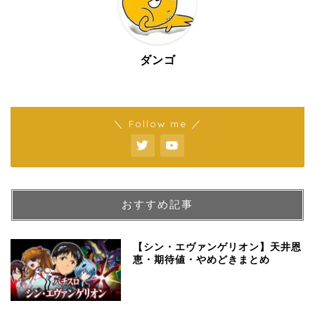
ダンゴ
＼ Follow me ／
おすすめ記事
【シン・エヴァンゲリオン】天井恩
恵・期待値・やめどきまとめ