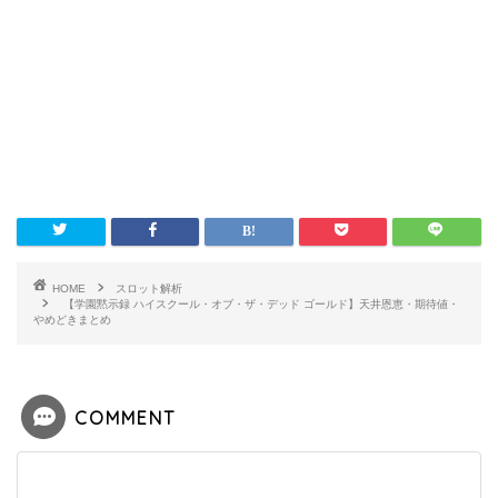
HOME
スロット解析
【学園黙示録 ハイスクール・オブ・ザ・デッド ゴールド】天井恩恵・期待値・
やめどきまとめ
COMMENT