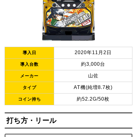
2020年11月2日
導入日
約3,000台
導入台数
山佐
メーカー
AT機(純増8.7枚)
タイプ
約52.2G/50枚
コイン持ち
打ち方・リール