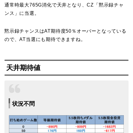
通常時最大765G消化で天井となり、CZ「黙示録チャ
ンス」に当選。
黙示録チャンスはAT期待度50％オーバーとなっている
ので、AT当選にも期待できますね。
天井期待値
状況不問