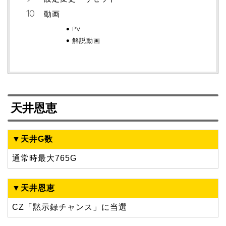
動画
PV
解説動画
天井恩恵
▼天井G数
通常時最大765G
▼天井恩恵
CZ「黙示録チャンス」に当選