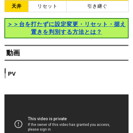
天井
リセット
引き継ぐ
＞＞台を打たずに設定変更・リセット・据え
置きを判別する方法とは？
動画
PV