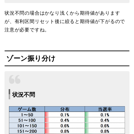
状況不問の場合はかなり浅くから期待値があります
が、有利区間リセット後に絞ると期待値が下がるので
注意が必要ですね。
ゾーン振り分け
状況不問