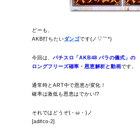
どーも、
AKB打ちたい
ダンゴ
です(ノ▽￣*)
今回は、
パチスロ「AKB48 バラの儀式」の
ロングフリーズ確率・恩恵解析と動画
です。
通常時とART中で恩恵が変化！
確率は激低も恩恵はでかい!?
それではどうぞ(・ω・)ノ
[ad#co-2]