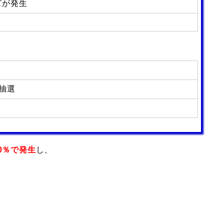
ズが発生
抽選
0％で発生
し、