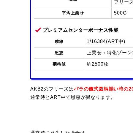
フリー
500G
平均上乗せ
プレミアムセンターボーナス性能
1/16384(ART中)
確率
上乗せ＋特化ゾーン
恩恵
約2500枚
期待値
AKB2のフリーズは
バラの儀式図柄揃い時の2
通常時とART中で恩恵が異なります。
通常時に発生した場合は