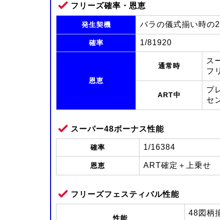
フリーズ確率・恩恵
バラの儀式揃い時の2
発生契機
1/81920
確率
ス
通常時
フ
恩恵
プ
ART中
セ
スーパー48ボーナス性能
1/16384
確率
ART確定＋上乗せ
恩恵
フリーズフェスティバル性能
48図柄
性能