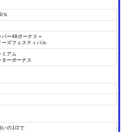
0％
ーパー48ボーナス＋
リーズフェスティバル
レミアム
ンターボーナス
揃いの1/2で