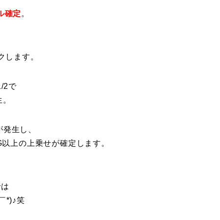
ル確定
。
、
クします。
/2で
生。
が発生し、
0G以上の上乗せが確定します。
では
*)♪笑