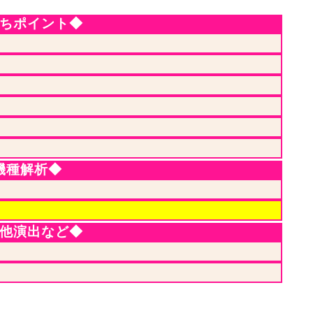
ちポイント◆
機種解析◆
他演出など◆