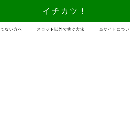
イチカツ！
勝てない方へ
スロット以外で稼ぐ方法
当サイトについ