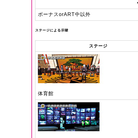
ボーナスorART中以外
ステージによる示唆
ステージ
体育館