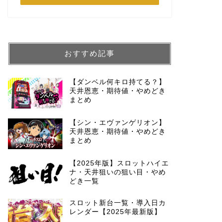
おすすめ記事
【ダンベル何キロ持てる？】
天井恩恵・期待値・やめどき
まとめ
【シン・エヴァンゲリオン】
天井恩恵・期待値・やめどき
まとめ
【2025年版】スロットハイエ
ナ・天井狙いの狙い目・やめ
どき一覧
スロット新台一覧・導入日カ
レンダー【2025年最新版】