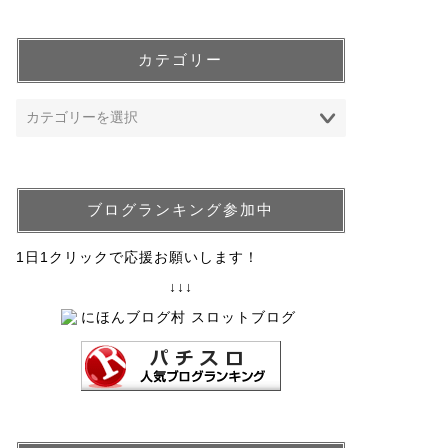
カテゴリー
ブログランキング参加中
1日1クリックで応援お願いします！
↓↓↓