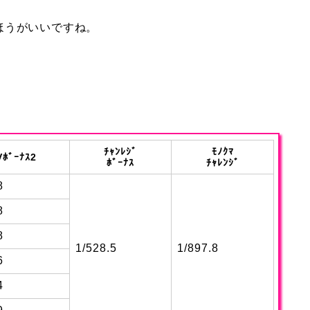
ほうがいいですね。
ﾁｬﾝﾚｼﾞ
ﾓﾉｸﾏ
Vﾎﾞｰﾅｽ2
ﾎﾞｰﾅｽ
ﾁｬﾚﾝｼﾞ
8
8
8
1/528.5
1/897.8
6
4