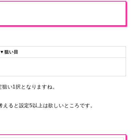
▼狙い目
定狙い1択となりますね。
を考えると設定5以上は欲しいところです。