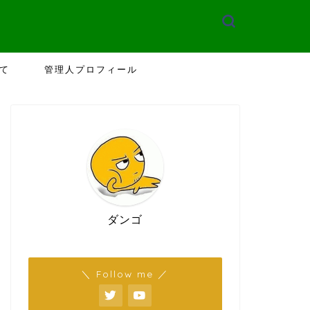
て
管理人プロフィール
ダンゴ
＼ Follow me ／