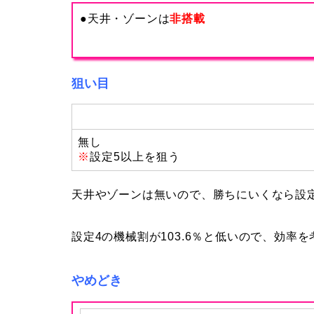
●天井・ゾーンは
非搭載
狙い目
無し
※
設定5以上を狙う
天井やゾーンは無いので、勝ちにいくなら設
設定4の機械割が103.6％と低いので、効率
やめどき