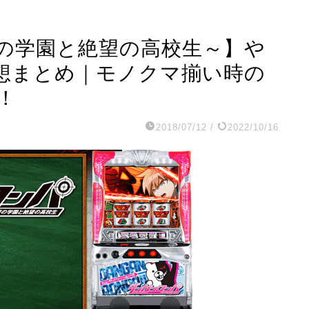
の学園と絶望の高校生～】や
想まとめ｜モノクマ揃い時の
！
2018/07/12
/
2022/10/16