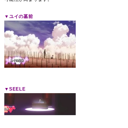
▼ユイの墓前
▼SEELE