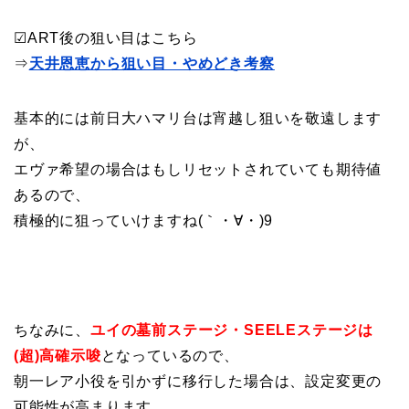
☑ART後の狙い目はこちら
⇒
天井恩恵から狙い目・やめどき考察
基本的には前日大ハマリ台は宵越し狙いを敬遠します
が、
エヴァ希望の場合はもしリセットされていても期待値
あるので、
積極的に狙っていけますね(｀・∀・)9
ちなみに、
ユイの墓前ステージ・SEELEステージは
(超)高確示唆
となっているので、
朝一レア小役を引かずに移行した場合は、設定変更の
可能性が高まります。