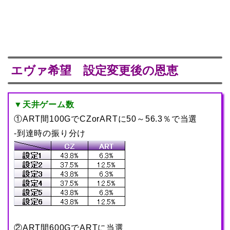
エヴァ希望 設定変更後の恩恵
▼天井ゲーム数
①ART間100GでCZorARTに50～56.3％で当選
-到達時の振り分け
②ART間600GでARTに当選