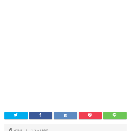
HOME
スロット解析