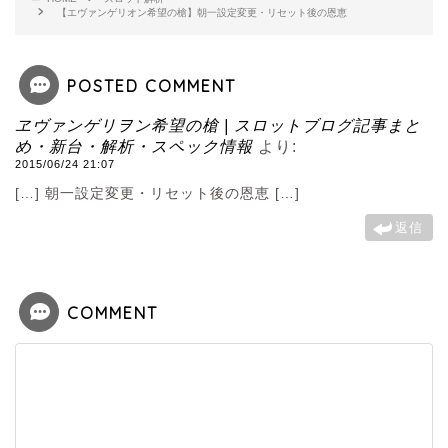
【エヴァンゲリオン希望の槍】朝一設定変更・リセット後の恩恵
POSTED COMMENT
ヱヴァンゲリヲン希望の槍 | スロットブログ記事まと
め・新台・解析・スペック情報
より:
2015/06/24 21:07
[…] 朝一設定変更・リセット後の恩恵 […]
返信
COMMENT