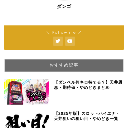
ダンゴ
＼ Follow me ／
おすすめ記事
【ダンベル何キロ持てる？】天井恩
恵・期待値・やめどきまとめ
【2025年版】スロットハイエナ・
天井狙いの狙い目・やめどき一覧