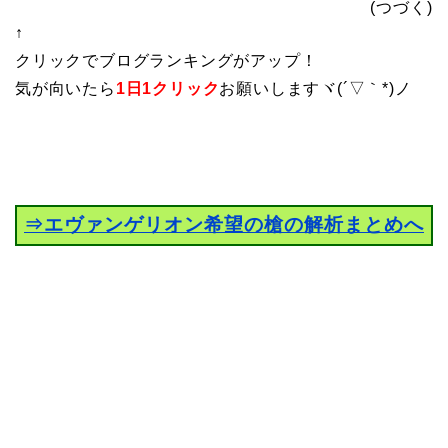
(つづく)
↑
クリックでブログランキングがアップ！
気が向いたら
1日1クリック
お願いしますヾ(´▽｀*)ノ
⇒エヴァンゲリオン希望の槍の解析まとめへ