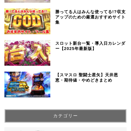
勝ってる人はみんな使ってる!?収支
アップのための厳選おすすめサイト
集
スロット新台一覧・導入日カレンダ
ー【2025年最新版】
【スマスロ 聖闘士星矢】天井恩
恵・期待値・やめどきまとめ
カテゴリー