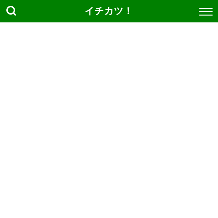
イチカツ！