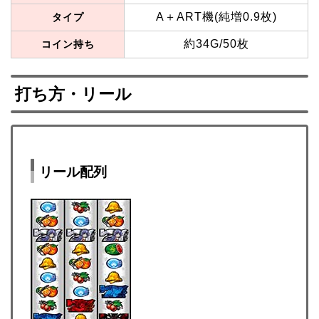
A＋ART機(純増0.9枚)
タイプ
約34G/50枚
コイン持ち
打ち方・リール
リール配列