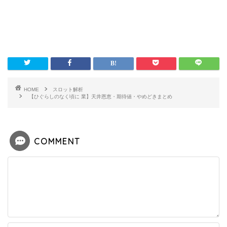
HOME
スロット解析
【ひぐらしのなく頃に 業】天井恩恵・期待値・やめどきまとめ
COMMENT