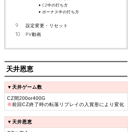
CZ中の打ち方
ボーナス中の打ち方
設定変更・リセット
PV動画
天井恩恵
▼天井ゲーム数
CZ間200or400G
※
前回CZ終了時の転落リプレイの入賞形により変化
▼天井恩恵