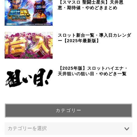
【スマスロ 聖闘士星矢】天井恩
恵・期待値・やめどきまとめ
スロット新台一覧・導入日カレンダ
ー【2025年最新版】
【2025年版】スロットハイエナ・
天井狙いの狙い目・やめどき一覧
カテゴリー