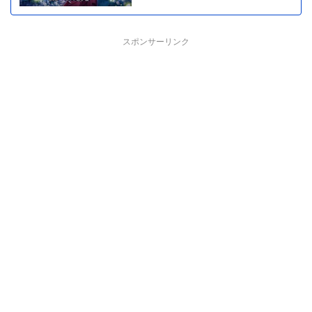
スポンサーリンク