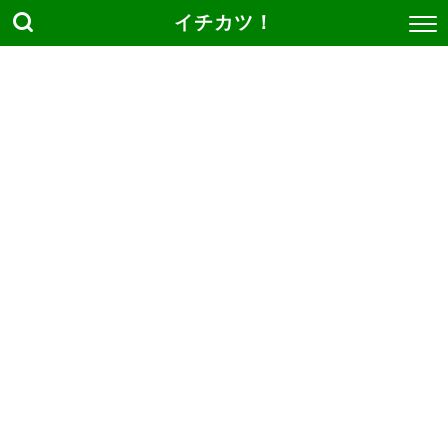
イチカツ！