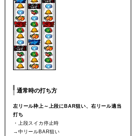
通常時の打ち方
左リール枠上～上段にBAR狙い、右リール適当
打ち
・上段スイカ停止時
→中リールBAR狙い