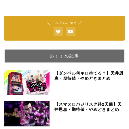
＼ Follow me ／
おすすめ記事
【ダンベル何キロ持てる？】天井恩
恵・期待値・やめどきまとめ
【スマスロバジリスク絆2天膳】天
井恩恵・期待値・やめどきまとめ