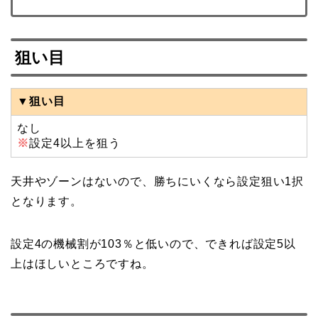
狙い目
▼狙い目
なし
※
設定4以上を狙う
天井やゾーンはないので、勝ちにいくなら設定狙い1択
となります。
設定4の機械割が103％と低いので、できれば設定5以
上はほしいところですね。