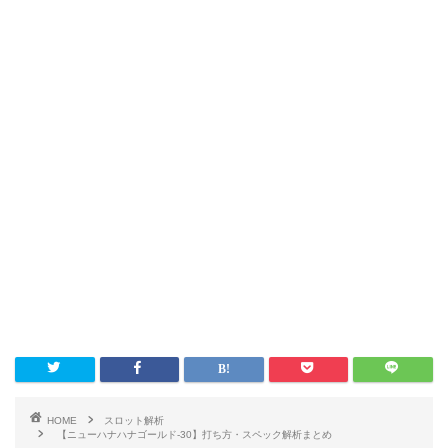
HOME
スロット解析
【ニューハナハナゴールド-30】打ち方・スペック解析まとめ