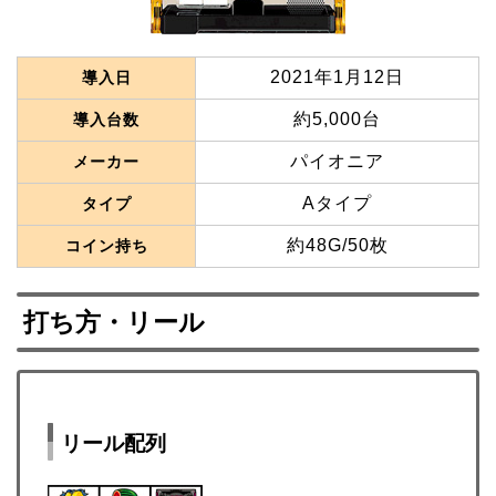
2021年1月12日
導入日
約5,000台
導入台数
パイオニア
メーカー
Aタイプ
タイプ
約48G/50枚
コイン持ち
打ち方・リール
リール配列