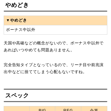
やめどき
▼やめどき
ボーナス中以外
天国や高確などの概念がないので、ボーナス中以外で
あればいつやめても問題ありません。
完全告知タイプとなっているので、リーチ目や前兆演
出中などに捨ててしまう心配もないですね。
スペック
BIG
REG
合算