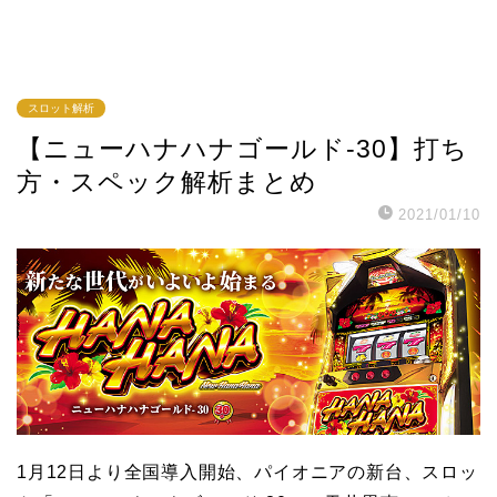
スロット解析
【ニューハナハナゴールド-30】打ち
方・スペック解析まとめ
2021/01/10
1月12日より全国導入開始、パイオニアの新台、スロッ