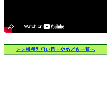
＞＞機種別狙い目・やめどき一覧へ