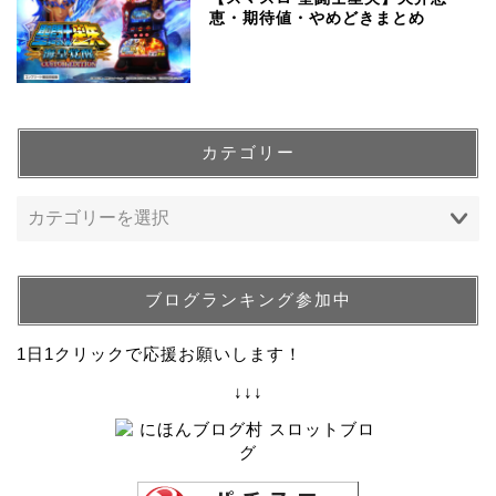
恵・期待値・やめどきまとめ
カテゴリー
ブログランキング参加中
1日1クリックで応援お願いします！
↓↓↓