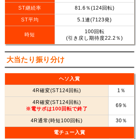
ST継続率
81.6％(124回転)
ST平均
5.1連(7123発)
100回転
時短
(引き戻し期待度22.2％)
大当たり振り分け
ヘソ入賞
4R確変(ST124回転)
1％
4R確変(ST124回転)
69％
※電サポは100回転で終了
4R通常(時短100回転)
30％
電チュー入賞