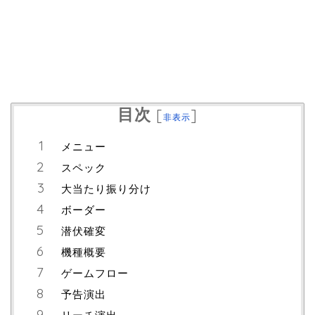
目次
[
]
非表示
メニュー
スペック
大当たり振り分け
ボーダー
潜伏確変
機種概要
ゲームフロー
予告演出