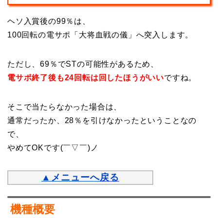
ヘソ入賞後の99％は、
100回転の電サポ「大将血戦の儀」へ突入します。
ただし、69％でSTの可能性があるため、
電サポ終了後も24回転は回したほうがいい
ですね。
そこで当たらなかった場合は、
通常だったか、28％を引けなかったということなの
で、
やめてOKです(￣▽￣)ノ
▲メニューへ戻る
機種概要