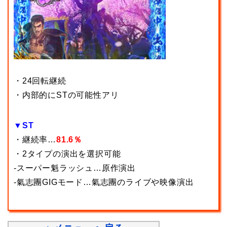
・24回転継続
・内部的にSTの可能性アリ
▼ST
・継続率…
81.6％
・2タイプの演出を選択可能
-スーパー魁ラッシュ…原作演出
-氣志團GIGモード…氣志團のライブや映像演出