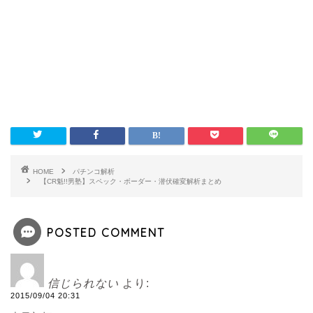
HOME
パチンコ解析
【CR魁!!男塾】スペック・ボーダー・潜伏確変解析まとめ
POSTED COMMENT
信じられない
より:
2015/09/04 20:31