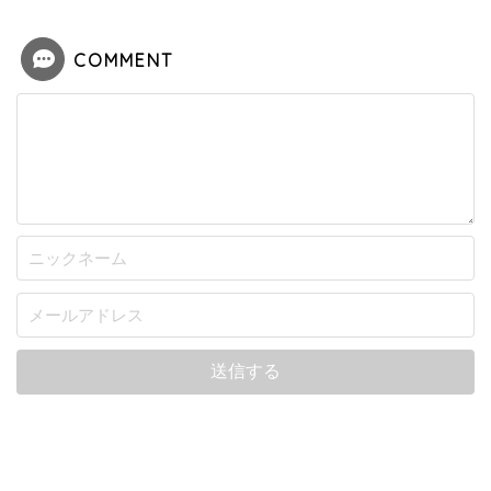
COMMENT