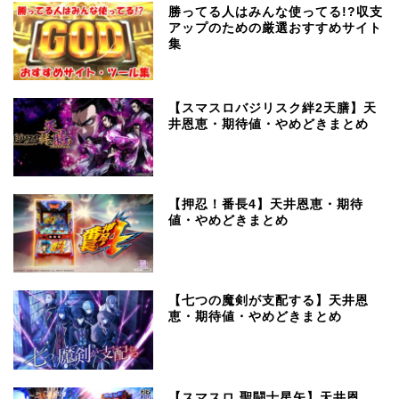
勝ってる人はみんな使ってる!?収支
アップのための厳選おすすめサイト
集
【スマスロバジリスク絆2天膳】天
井恩恵・期待値・やめどきまとめ
【押忍！番長4】天井恩恵・期待
値・やめどきまとめ
【七つの魔剣が支配する】天井恩
恵・期待値・やめどきまとめ
【スマスロ 聖闘士星矢】天井恩