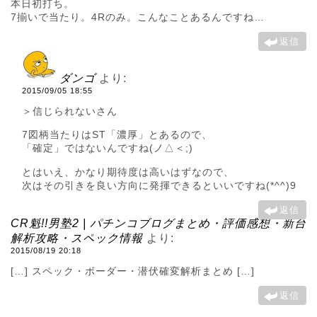
本日初打ち。
7揃いで当たり。4Rのみ。こんなことあるんですね…
返信
ダンゴ
より:
2015/09/05 18:55
＞信じられないさん
7図柄当たりはST「濃厚」とあるので、
「確定」ではないんですね(ノ△＜;)
とはいえ、かなり期待度は高いはずなので、
次はその引きを良い方向に発揮できるといいですね(*^^)9
返信
CR魁!!男塾2 | パチンコブログまとめ・評価感想・新台
解析攻略・スペック情報
より:
2015/08/19 20:18
[…] スペック・ボーダー・潜伏確変解析まとめ […]
返信