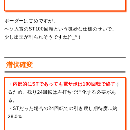
ボーダーは甘めですが、
ヘソ入賞のST100回転という微妙な仕様のせいで、
少し出玉が削られそうですね(^_^;)
潜伏確変
・
内部的にSTであっても電サポは100回転で終了
す
るため、残り24回転は左打ちで消化する必要があ
る。
・STだった場合の24回転での引き戻し期待度…約
28.0％