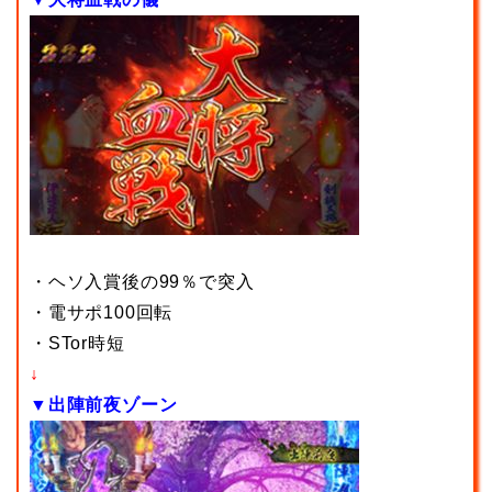
・ヘソ入賞後の99％で突入
・電サポ100回転
・STor時短
↓
▼出陣前夜ゾーン