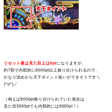
リセット後は見た目上は0pt
になりますが、
約7割で内部的に6000pt以上振り分けられるので、
かなり浅めから天下ポイント狙いができそうです＼
(^o^)／
（例えば6000pt振り分けられていた場合は
見た目3000ptでも内部的には9000pt！）