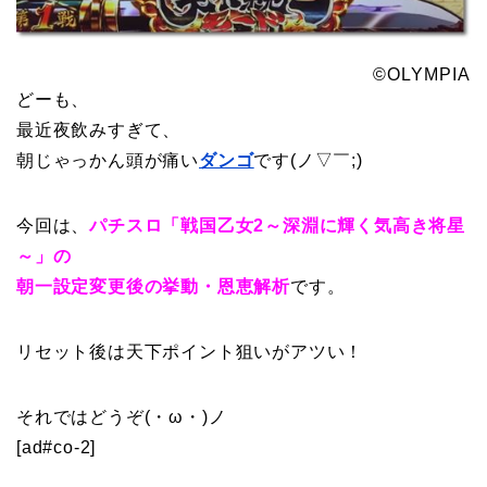
©OLYMPIA
どーも、
最近夜飲みすぎて、
朝じゃっかん頭が痛い
ダンゴ
です(ノ▽￣;)
今回は、
パチスロ「戦国乙女2～深淵に輝く気高き将星
～」の
朝一設定変更後の挙動・恩恵解析
です。
リセット後は天下ポイント狙いがアツい！
それではどうぞ(・ω・)ノ
[ad#co-2]