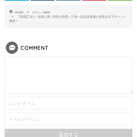
HOME
スロット解析
【戦国乙女2～深淵に輝く気高き将星～】朝一設定変更後の恩恵は天下ポイント
優遇！
COMMENT