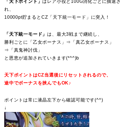
「天下ポイント」
はレア小役と100G消化ごとに抽選さ
れ、
10000pt貯まるとCZ「天下統一モード」に突入！
「天下統一モード」
は、最大3戦まで継続し、
勝利ごとに「乙女ボーナス」⇒「真乙女ボーナス」
⇒「真鬼神討伐」
と恩恵が追加されていきます(*^^)b
天下ポイントはCZ当選後にリセットされるので、
途中でボーナスを挟んでもOK♪
ポイントは常に液晶左下から確認可能です(^^)
↓