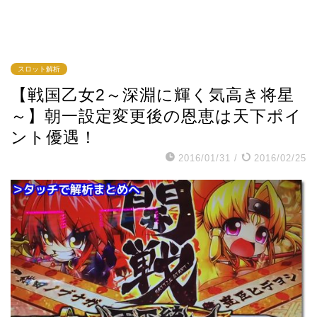
スロット解析
【戦国乙女2～深淵に輝く気高き将星
～】朝一設定変更後の恩恵は天下ポイ
ント優遇！
2016/01/31
/
2016/02/25