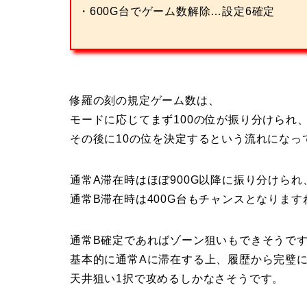
・600G台でゲーム数解除…設定6確定
修羅の刻の規定ゲーム数は、
モードに応じてまず100の位が振り分けられ
その後に10の位を決定するという流れになっ
通常A滞在時はほぼ900G以降に振り分けられ
通常B滞在時は400G台もチャンスとなります
通常B確定であればゾーン狙いもできそうで
基本的に通常Aに滞在する上、履歴から完璧
天井狙い1択で攻めるしかなさそうです。