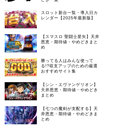
スロット新台一覧・導入日カ
レンダー【2025年最新版】
【スマスロ 聖闘士星矢】天井
恩恵・期待値・やめどきまと
め
勝ってる人はみんな使って
る!?収支アップのための厳選
おすすめサイト集
【シン・エヴァンゲリオン】
天井恩恵・期待値・やめどき
まとめ
【七つの魔剣が支配する】天
井恩恵・期待値・やめどきま
とめ