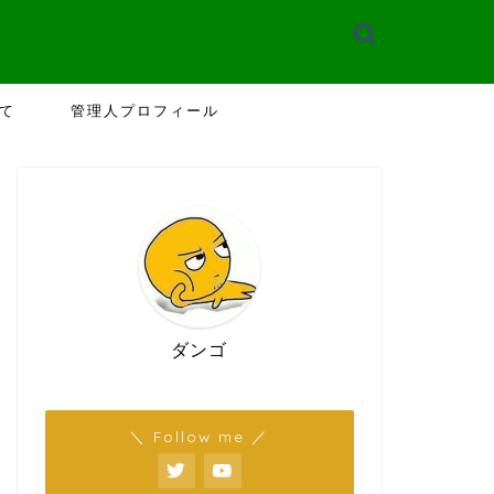
て
管理人プロフィール
ダンゴ
＼ Follow me ／