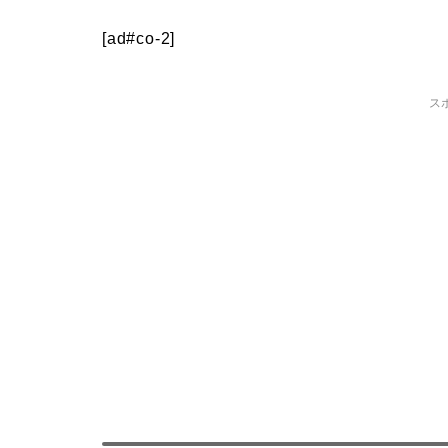
[ad#co-2]
ス