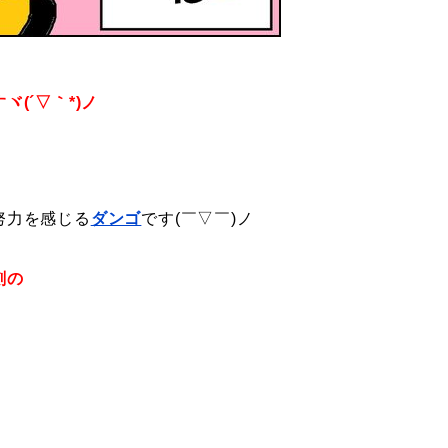
(´▽｀*)ノ
努力を感じる
ダンゴ
です(￣▽￣)ノ
刻の