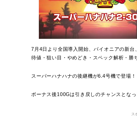
7月4日より全国導入開始、パイオニアの新台
待値・狙い目・やめどき・スペック解析・勝
スーパーハナハナの後継機が6.4号機で登場！
ボーナス後100Gは引き戻しのチャンスとな
ス