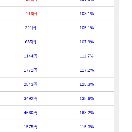
-116円
103.1%
221円
105.1%
635円
107.9%
1144円
111.7%
1771円
117.2%
2543円
125.3%
3492円
138.6%
4660円
163.2%
1575円
115.3%