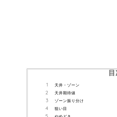
目
天井・ゾーン
天井期待値
ゾーン振り分け
狙い目
やめどき