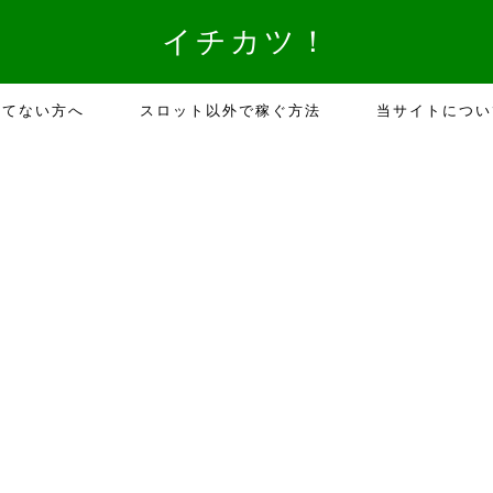
イチカツ！
勝てない方へ
スロット以外で稼ぐ方法
当サイトについ