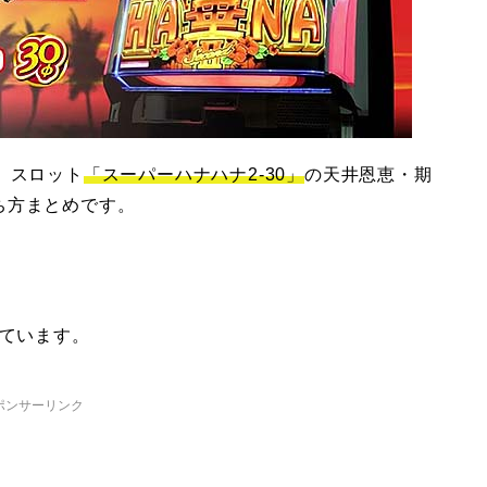
、スロット
「スーパーハナハナ2-30」
の天井恩恵・期
ち方まとめです。
っています。
ポンサーリンク