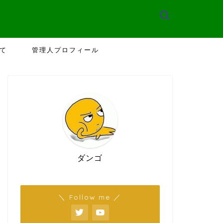
て
管理人プロフィール
ダンゴ
＼ Follow me ／