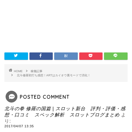
HOME
稼働記事
北斗修羅初打ち感想！ARTはカイオウ裏モードで消化！
POSTED COMMENT
北斗の拳 修羅の国篇 | スロット新台 評判・評価・感
想・口コミ スペック解析 スロットブログまとめ
よ
り:
2017/04/07 13:35