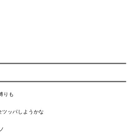
縛りも
全ツッパしようかな
ノ