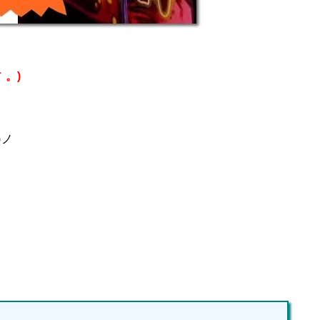
。)
)ノ