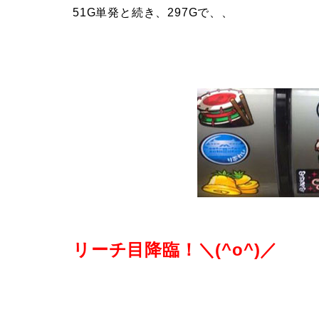
51G単発と続き、297Gで、、
リーチ目降臨！＼(^o^)／