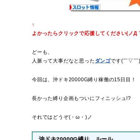
↑
よかったらクリックで応援してください(ノД｀
どーも、
人脈って大事だなと思った
ダンゴ
です(￣▽￣
今回は、沖ドキ20000G縛り稼働の15日目！
長かった縛り企画もついにフィニッシュ!?
それではどうぞ(・ω・)ノ
沖ドキ20000G縛り ルール