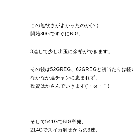
この無欲さがよかったのか(？)
開始30GですぐにBIG。
3連して少し出玉に余裕ができます。
その後は52GREG、62GREGと初当たりは
なかなか連チャンに恵まれず、
投資はかさんでいきます(´・ω・｀)
そして541GでBIG単発、
214Gでスイカ解除からの3連、