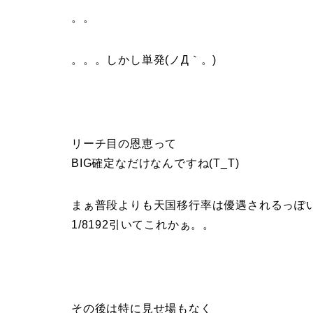
。。
。。。しかし単発(ノД｀。)
リーチ目の恩恵って
BIG確定なだけなんですね(T_T)
まぁ普段よりも天国移行率は優遇されるっぽ
1/8192引いてこれかぁ。。
その後は特に見せ場もなく