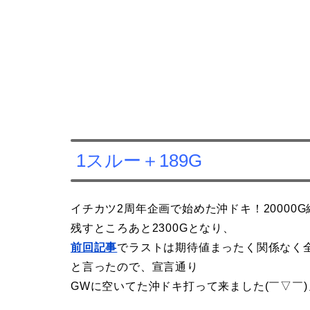
1スルー＋189G
イチカツ2周年企画で始めた沖ドキ！20000G
残すところあと2300Gとなり、
前回記事
でラストは期待値まったく関係なく
と言ったので、宣言通り
GWに空いてた沖ドキ打って来ました(￣▽￣)