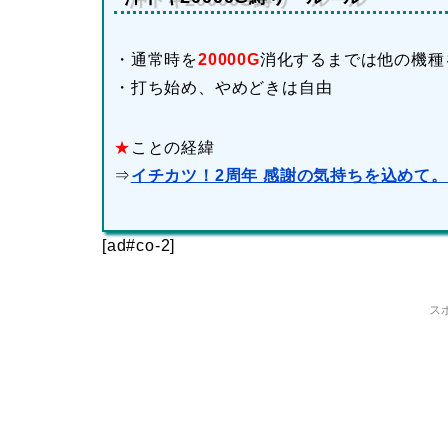
・通常時を
20000G
消化するまでは他の機種
・打ち始め、やめどきは自由
★
ことの経緯
⇒
イチカツ！2周年 感謝の気持ちを込めて
[ad#co-2]
ス